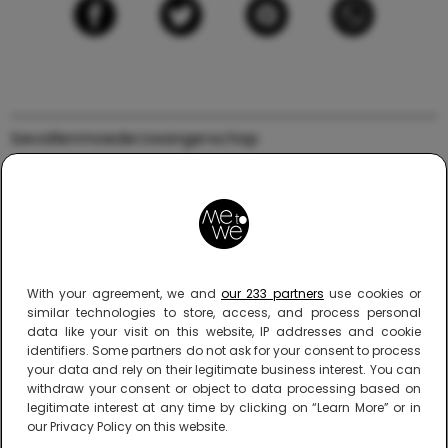
bevallen
moeder
zwangerschap
Traumatische bevalling:
als de geboorte niet voelt
With your agreement, we and
our 233 partners
use cookies or
similar technologies to store, access, and process personal
als een roze wolk
data like your visit on this website, IP addresses and cookie
identifiers. Some partners do not ask for your consent to process
your data and rely on their legitimate business interest. You can
withdraw your consent or object to data processing based on
legitimate interest at any time by clicking on “Learn More” or in
our Privacy Policy on this website.