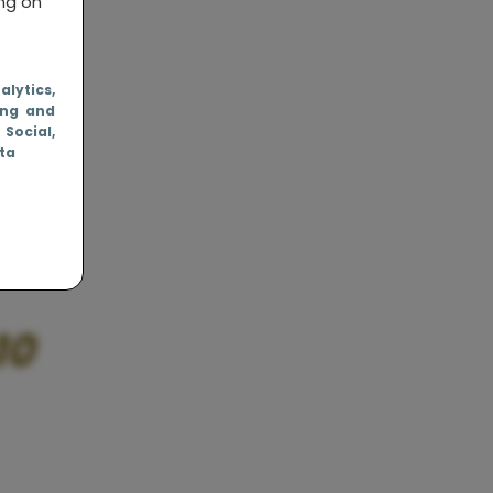
ing on
nalytics
,
ing and
, Social
,
ata
gA9
10