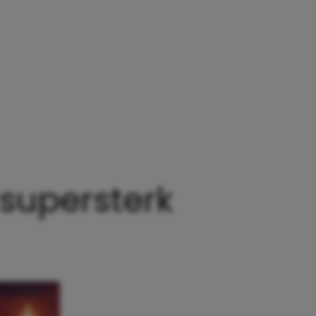
S DIE BEWIJZEN DAT GENEN SUPERSTERK ZIJN
 supersterk