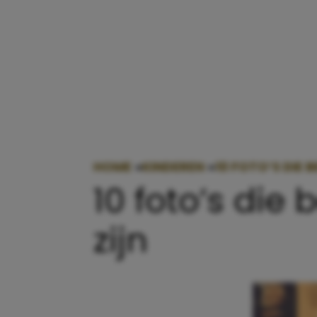
HOME
»
KINDEREN
»
10 FOTO’S DIE 
10 foto’s die
zijn