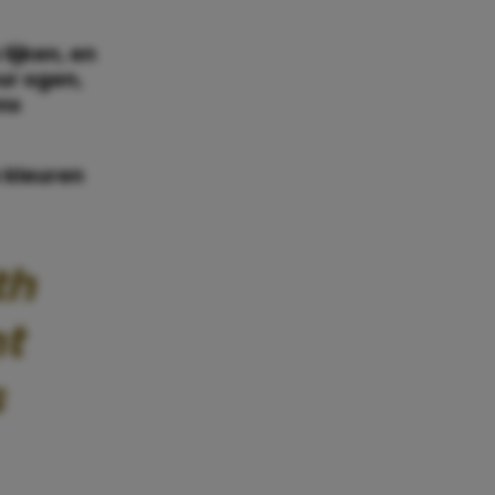
ijken, en
ur ogen,
ens
 kleuren
th
t
s