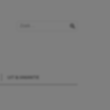
Zoek op de website
zoeken
UIT & VAKANTIE