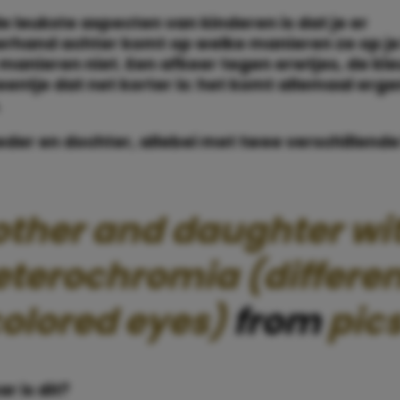
e leukste aspecten van kinderen is dat je er
hand achter komt op welke manieren ze op je l
manieren niet. Een afkeer tegen erwtjes, de kle
eentje dat net korter is: het komt allemaal erg
.
eder en dochter, allebei met twee verschillende
ther and daughter wi
eterochromia (differen
olored eyes)
from
pic
ar is dit?