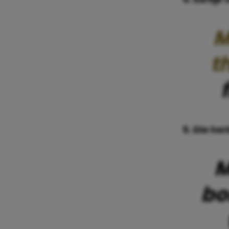
M
t
5. Die he
M
bo