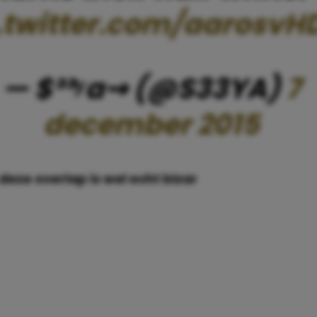
.twitter.com/aarosvH
— $³³ʸa⇝ (@S33YA)
7
december 2015
deze overlap is wel echt bizar