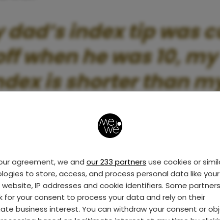
 dad’s index tip was c
off when he was 10, my
ndex is shorter than m
pinky
from
mildlyinteresting
your agreement, we and
our 233 partners
use cookies or simil
oeder en dochter hebben een identiek gezicht
logies to store, access, and process personal data like your 
s website, IP addresses and cookie identifiers. Some partner
k for your consent to process your data and rely on their
My mom and I have th
mate business interest. You can withdraw your consent or ob