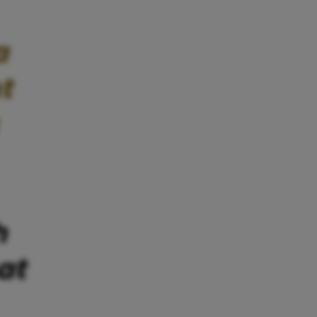
a
t
h
at