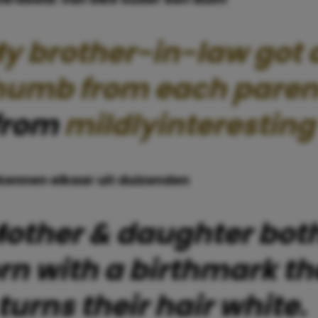
y brother-in-law got 
humb from each paren
from
mildlyinteresting
rkennen elkaar uit duizenden
other & daughter bot
rn with a birthmark th
turns their hair white.