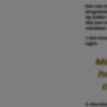
Een van d
langzamer
op welke 
dat ene t
vandaan
1. Een mo
ogen.
Mo
h
c
2. Hoe biz