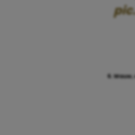
pic
6. Wauw, 