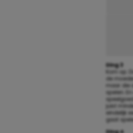
Ding 3
Kom op. D
de moeder
maar die 
spelen. En
speelgoed
juist mín
eindelijk
gaat spel
Ding 4