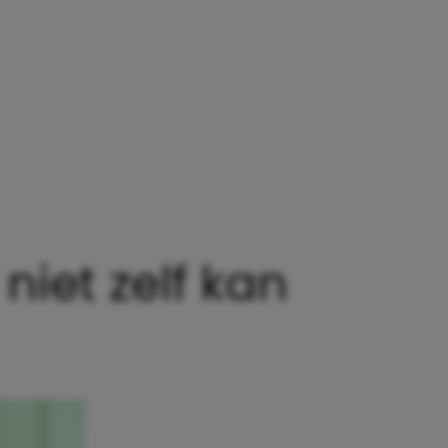
GEN DIE JE DENKT ALS JE KIND NIET ZELF KAN SPEL
 niet zelf kan