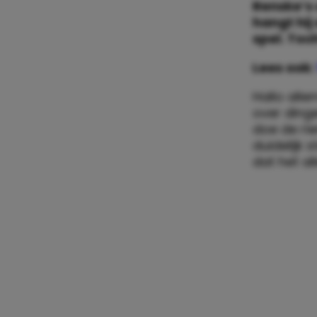
Renske’s 
hangt hij
spel. T
Lees ook:
Hallo alle
over dinge
doe de ri
duidelijk s
dat het al