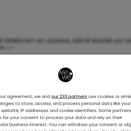
IE DENKEN DAT HET ALLEMAAL AAN DE MOEDER LIGT 
N >>>
llie er nog zijn, en fijn dat er wat vertrouwen is in mi
ier komt het.
deren! Sommige mensen zeggen dat je ‘zelf spele
 maar hoe lang moet de adem voor dat soort dinge
your agreement, we and
our 233 partners
use cookies or simil
ooit nog goed komen? Ik vraag het me toch ernstig
logies to store, access, and process personal data like your 
 nabij. Doe ik iets verkeerd? Is er te weinig speelg
s website, IP addresses and cookie identifiers. Some partner
rust? Ligt het dan toch allemaal aan mij?
k for your consent to process your data and rely on their
mate business interest. You can withdraw your consent or ob
hien ben ik te zenuwachtig geweest tijdens de