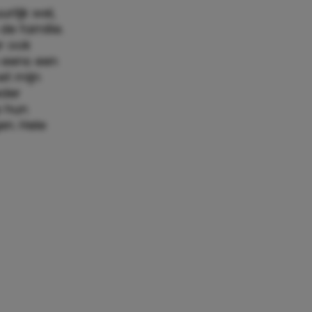
rlijk wel,
 de familie.
er ook
e eens een
et mijn
eder
p hun
n. Hele