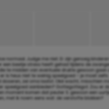
oe normaal. Judge me niet. Er zijn genoeg kindere
 een beetje stress heeft gehad tijdens de zwang
die te midden van eventuele drukte gewoon gaan z
 er is heus niet te weinig speelgoed – je moet zelfs
 doseren, zei oma laatst. Oké wacht, misschien mo
der speelgoed aanbieden? Gottegottegot. Zou er d
 een moment komen dat peuter S. gewoon een uurtje
en, met ik noem eens wat: de verstofte blokken?