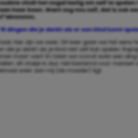
oudste víndt het nogal lastig om zelf te spelen: 
 aan haar been. Want zeg nou zelf, dat is ook e
och? Mmmmm.
19 dingen die je denkt als er een kind komt spe
maal, hier zijn we weer. Dit keer gaan we het eens
n die je denkt als je kind niet zelf kan spelen. Ra
emen maar vast! En laten we vooraf even een ding
tellen: dit stukje is dus
niet
bestemd voor mensen d
lemaal weer aan mij (de moeder) ligt.