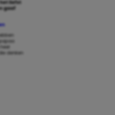
het liefst
en gaaf
len
 hebben
papapaa
 heel
ie denken