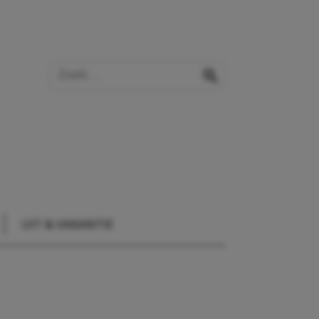
Zoek op de website
zoeken
UIT & VAKANTIE