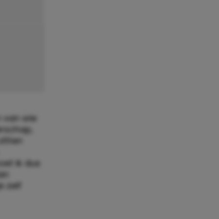
n van wie
erschap,
itten
et ik dus
an
 zelf