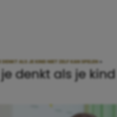
E DENKT ALS JE KIND NIET ZELF KAN SPELEN
»
12 DIN
je denkt als je kind