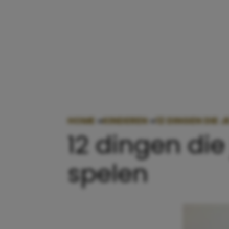
HOME
»
KINDEREN
»
12 DINGEN DIE J
12 dingen die 
spelen