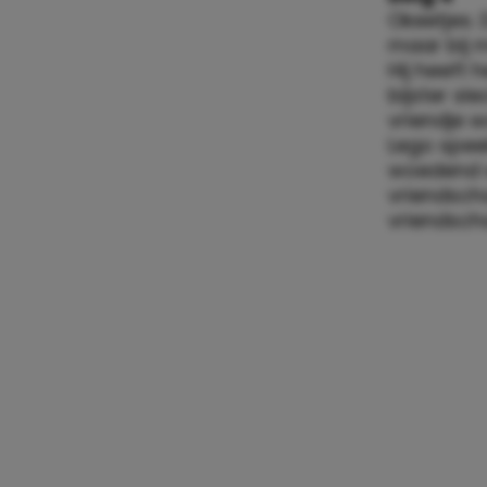
Okeetjes. D
maar bij mi
Hij heeft 
bijster sl
vriendje w
Lego spee
woedend w
vriendsch
vriendsch