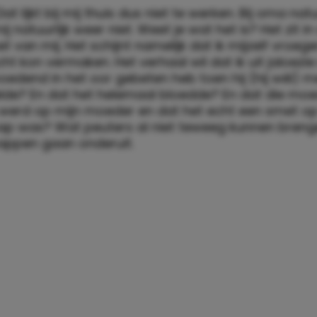
at lijkt bij mij thuis dus niet te werken. Bij oma natuu
j natuurlijk weer niet. Weet je wat het is? Het zit in
het van mij. Het schijnt namelijk dat ik mijzelf vroeg
echt kon vermaken. Het verhaal wil dat ik uit jaloezi
oedend in het oor gebeten heb toen hij (hij wél) m
lde? En dat het helemaal bloedde? En dat die mo
erd op mijn moeder en dat het echt een smet o
ap was? Wat peuters al niet teweeg kunnen brenge
appen gaan onderuit.