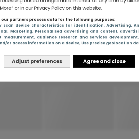
rocessing based on legitimate interest at any time by click
More” or in our Privacy Policy on this website.
our partners process data for the following purposes:
y scan device characteristics for identification
, Advertising
, A
onal
, Marketing
, Personalised advertising and content, advertis
t measurement, audience research and services development
nd/or access information on a device
, Use precise geolocation d
Adjust preferences
Agree and close