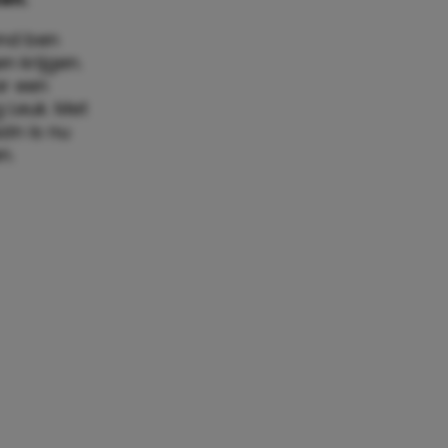
end ben
 krijgen.
ar een
 Leuk. Met
in is nu
n.