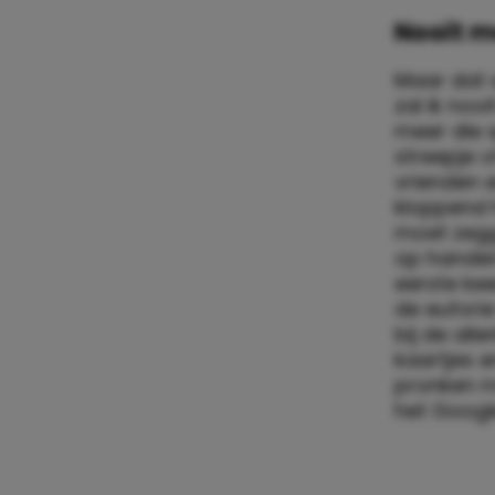
Nooit m
Maar dat 
zal ik noo
meer die 
streepje o
vrienden 
kloppend h
moet zegge
op handen
eerste ke
de eufori
bij de all
kaartjes e
pronken me
het Googl