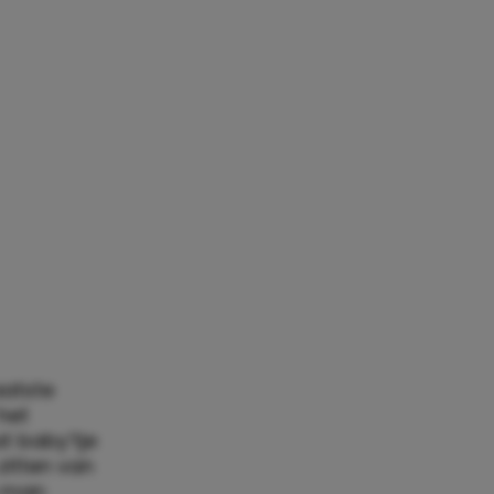
aatste
het
t baby’tje
zitten van
e man