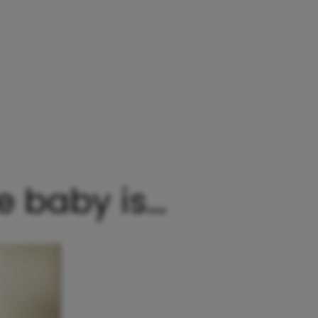
WEET DAT DIT JE LAATSTE BABY IS…
te baby is…