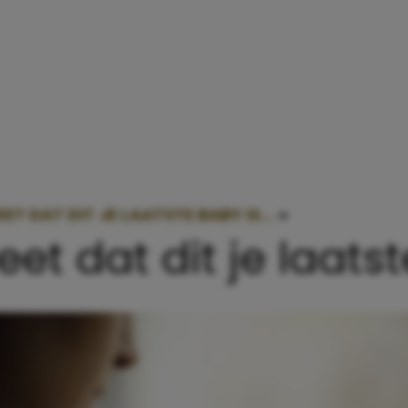
EET DAT DIT JE LAATSTE BABY IS…
»
ALS JE ZEKER 
eet dat dit je laats