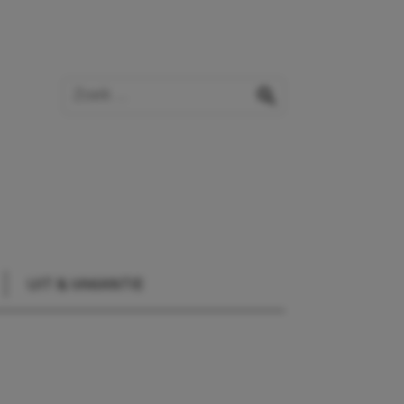
Zoek op de website
zoeken
UIT & VAKANTIE