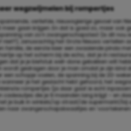
eer wegzwijmelen bij rompertjes
spannende, verliefde, nieuwsgierige gevoel van Ni
it meer gaan krijgen. En dat is goed zo, maar ook g
spanning van zo’n zwangerschapstest (is dit nou 
f niet?), zenuwachtig het Grote Nieuws vertellen 
en familie, de eerste keer een zwaaiende pinda me
artje op het scherm bij de echo, dat je in restaur
n dat je je biefstuk well-done gebakken wilt hebb
 wordt gedragen door je man omdat je zijn kind d
er een schopje voelen, de spanning bij de 20-weke
e wanneer je het geslacht hebt gehoord, het wegz
erkleinste rompertjes (ja daar gaat ie echt inpassen!
n cadeautjes die je 9 maanden lang krijgt – en daa
t je buik in winkels/op straat/de supermarkt/bij u
en naar zwangerschapskwaaltjes en ‘voortekenen b