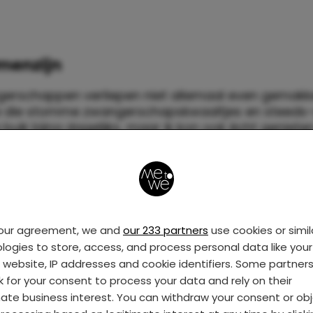
menzijn
gerschappen verliepen niet allemaal even gemakkel
e die stomme zwangerschapskwaaltjes en steeds-
uik bijna dagelijks, maar ik kon ook écht geniete
in mijn buik (oké na 32 weken ook niet echt meer,
gestomp en geboks), het 24/7 samenzijn met een 
 de magie van nieuw leven dat in mij aan het onts
wsgierigheid naar hoe dat kleine mensje zou zijn. Oh
ink pronken met die buik hoor en vond het totaal n
als een wildvreemde aan mij vroeg of ik al wist wa
your agreement, we and
our 233 partners
use cookies or simil
as of hoe ver ik was.
logies to store, access, and process personal data like your 
s website, IP addresses and cookie identifiers. Some partner
k for your consent to process your data and rely on their
mate business interest. You can withdraw your consent or ob