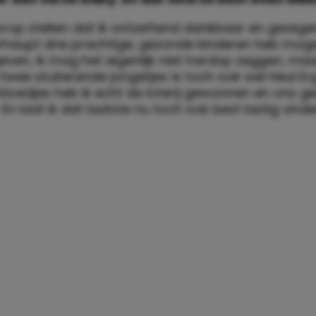
oorop stellen dat ik ontzettend dankbaar en gezeg
erhaupt drie prachtige, gezonde kinderen heb mogen
even, ik mag het eigenlijk niet hardop zeggen, ma
twee stuiterende jongetjes is toch ook wel Heul Erg
bloedjes heb ik echt de loterij gewonnen en ons gez
En laat ik dat laatste nu toch ook best lastig vinde