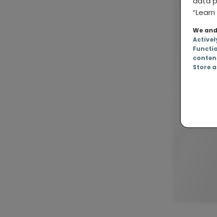
data p
“Learn 
We and 
Activel
Functi
conten
Store a