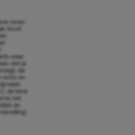
euw Leven
ek. Nooit
een
aan
t
ants weer
en, dat je
raagt, de
n echo en
wijmelen
), de lieve
rna, het
itjes en
evalling’.