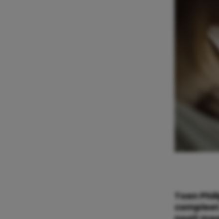
Toen Phil
compleet.
nooit mee