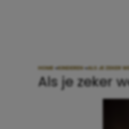
HOME
»
KINDEREN
»
ALS JE ZEKER W
Als je zeker w