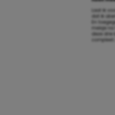
Laat ik v
dat ik üb
En toegeg
meisje na 
deze drie 
compleet. 