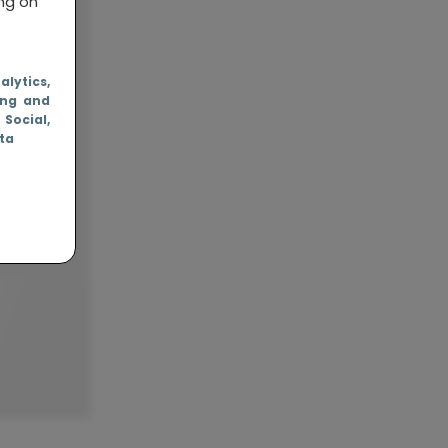
ing on
nalytics
,
ing and
, Social
,
ata