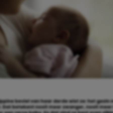
ippine beviel van haar derde wist ze: het gezin 
 Dat betekent nooit meer zwanger, nooit meer
r een verse baby. En dat vind ze best even slik