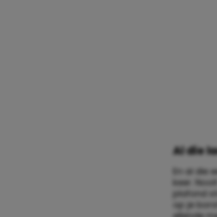
Al die 
En al die 
keer. Noo
plafond st
op je bors
ellende m