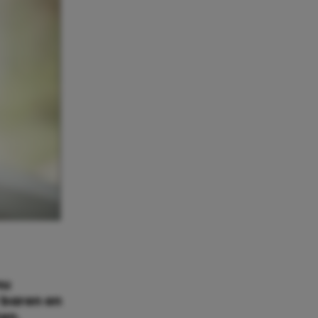
nu
 baren en
ken.