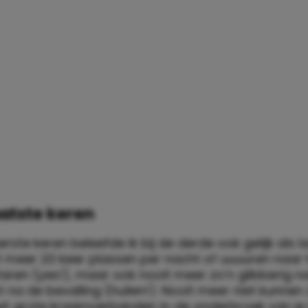
laatste keren
eerste keren beleefde ik bij de derde ook gelijk als l
it meer 20 keer plassen per nacht of uuuuren naar 
aren (yes!), maar ook nooit meer zo’n glibberig na
t na de bevalling (huilen!). Nooit meer niet kunnen 
et grote kraamverbanden in de onderbroek van j