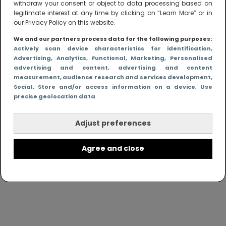
withdraw your consent or object to data processing based on
Voor wie het vooral belangrijk vindt dat kinderen hun
legitimate interest at any time by clicking on “Learn More” or in
energie kwijt kunnen, is
You Jump in Nieuwegein een
our Privacy Policy on this website.
goede keuze voor een kinderfeestje
. Dit
trampolinepark ligt op een bedrijventerrein aan de
We and our partners process data for the following purposes:
rand van de stad en biedt volop ruimte voor springen,
Actively scan device characteristics for identification
,
stunten en spelen. Kinderen van verschillende
Advertising
, Analytics
, Functional
, Marketing
, Personalised
leeftijden kunnen zich hier uitleven zonder dat het te
advertising and content, advertising and content
measurement, audience research and services development
,
druk of chaotisch aanvoelt.
Social
, Store and/or access information on a device
, Use
precise geolocation data
Adjust preferences
Agree and close