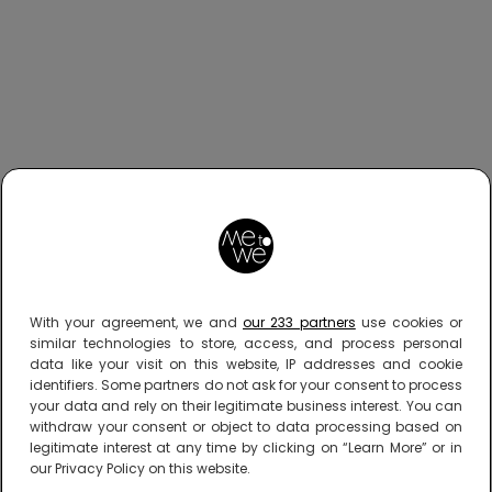
Je kunt een compleet feestje boeken, inclusief ranja,
frietjes en een eigen tafel voor cadeautjes. Er is
begeleiding aanwezig en ouders hoeven weinig te
doen behalve af en toe zwaaien of foto’s maken.
Ideaal voor herfst- of winterfeestjes waarbij buiten
zijn niet aantrekkelijk is, maar je wél wilt dat de
With your agreement, we and
our 233 partners
use cookies or
kinderen actief blijven.
similar technologies to store, access, and process personal
data like your visit on this website, IP addresses and cookie
Koken in de kinderkookstudio in
identifiers. Some partners do not ask for your consent to process
IJsselstein
your data and rely on their legitimate business interest. You can
withdraw your consent or object to data processing based on
legitimate interest at any time by clicking on “Learn More” or in
De Kinderkookstudio van IJsselstein, net ten zuiden
our Privacy Policy on this website.
van Utrecht, is een originele plek waar kinderen zélf