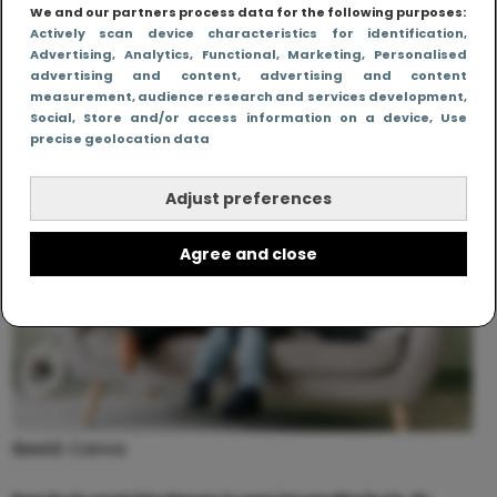
We and our partners process data for the following purposes:
Actively scan device characteristics for identification
,
Wonen met kinderen: zo
Advertising
, Analytics
, Functional
, Marketing
, Personalised
advertising and content, advertising and content
creëer je een huis dat
measurement, audience research and services development
,
Social
, Store and/or access information on a device
, Use
mooi en praktisch blijft
precise geolocation data
Adjust preferences
Agree and close
Beeld: Canva