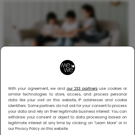
Beeld: Canva
Een huis met kinderen is een levendig huis. Er
With your agreement, we and
our 233 partners
use cookies or
wordt gelachen, gespeeld, geknoeid en geleefd.
similar technologies to store, access, and process personal
En dat is precies zoals het hoort. Maar als ouder
data like your visit on this website, IP addresses and cookie
weet je ook hoe lastig het kan zijn om een
identifiers. Some partners do not ask for your consent to process
interieur te behouden dat er mooi uitziet, zonder
your data and rely on their legitimate business interest. You can
dat het onpraktisch wordt. De kunst is om
withdraw your consent or object to data processing based on
meubels en materialen te kiezen die tegen een
legitimate interest at any time by clicking on “Learn More” or in
stootje kunnen, maar ook bijdragen aan een fijne
our Privacy Policy on this website.
sfeer. Want een warm, gezinsvriendelijk huis mag