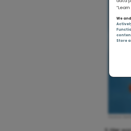
data p
“Learn 
We and 
Activel
Functi
conten
Store a
3. Hier w