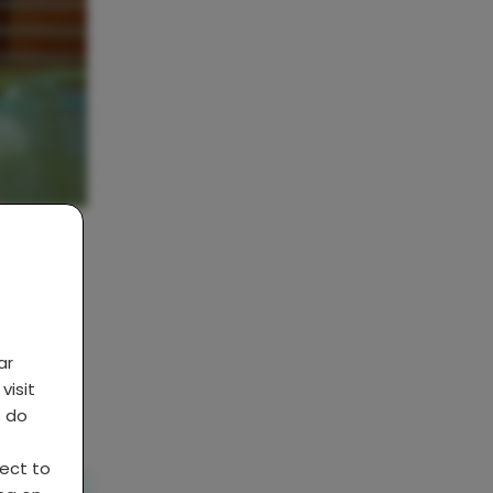
ar
visit
s do
ject to