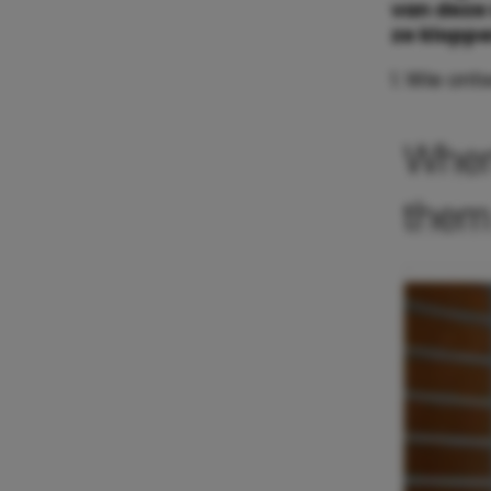
van deze 
ze kloppe
1. Wie ont