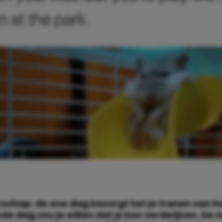
schap: de ene dag bezorgt het je tranen van he
de dag zou je willen dat je kon verdwijnen. De