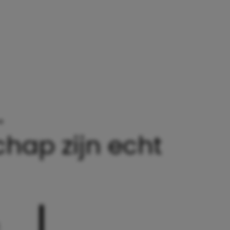
»
DEZE 12 MEMES OVER HET OUDERSCHAP ZIJN ECH
hap zijn echt