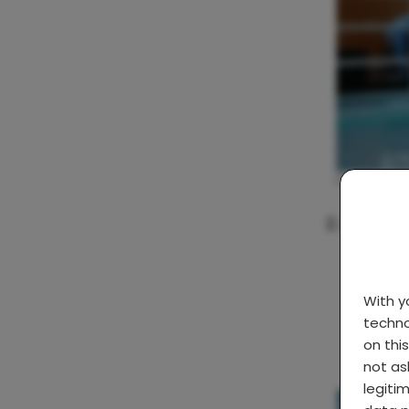
2. Ik: niet
With 
techno
on thi
not as
legiti