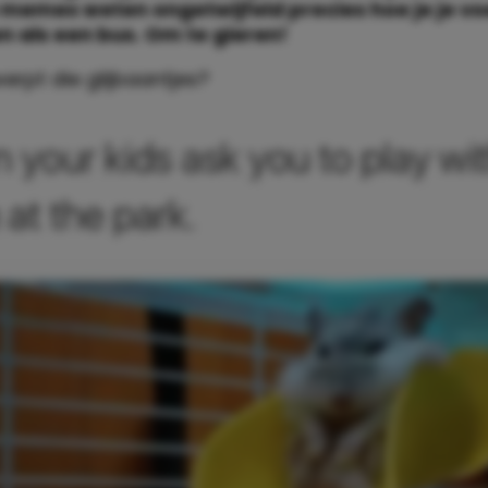
memes weten ongetwijfeld precies hoe je je vo
n als een bus. Om te gieren!
werpt die glijbaantjes?