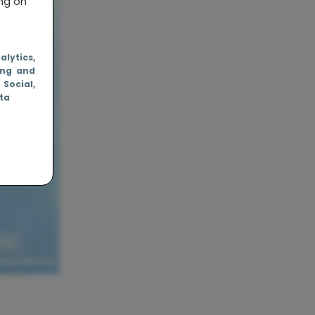
ing on
nalytics
,
ing and
, Social
,
ata