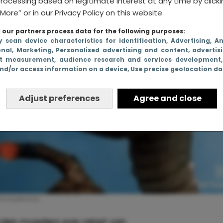
rocessing based on legitimate interest at any time by click
More” or in our Privacy Policy on this website.
our partners process data for the following purposes:
y scan device characteristics for identification
, Advertising
, A
onal
, Marketing
, Personalised advertising and content, advertis
t measurement, audience research and services development
nd/or access information on a device
, Use precise geolocation d
Adjust preferences
Agree and close
orden moeders pas relaxt van