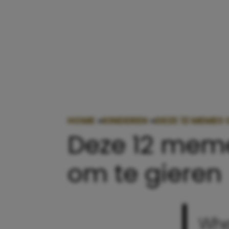
HOME
»
KINDEREN
»
DEZE 12 MEMES
Deze 12 meme
om te gieren