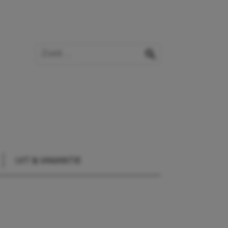
Zoek op de website
zoeken
UIT & VAKANTIE