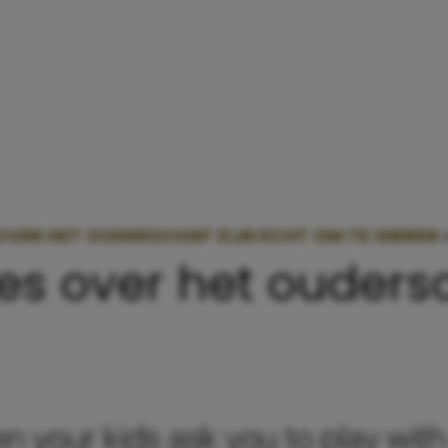
 OVER HET OUDERSCHAP ZIJN ECHT OM TE GIEREN
s over het oudersc