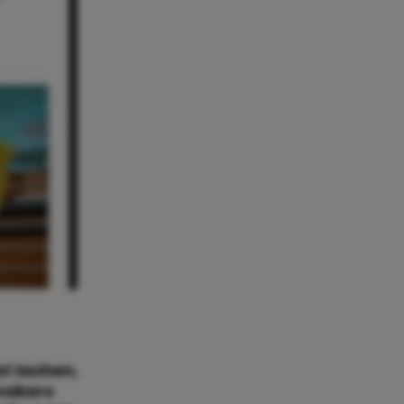
t lachen,
 makers