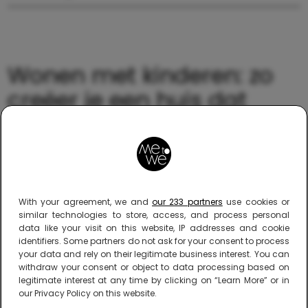
Wonen met kinderen: zo
creëer je een huis dat
mooi en praktisch blijft
With your agreement, we and
our 233 partners
use cookies or
similar technologies to store, access, and process personal
data like your visit on this website, IP addresses and cookie
identifiers. Some partners do not ask for your consent to process
your data and rely on their legitimate business interest. You can
withdraw your consent or object to data processing based on
legitimate interest at any time by clicking on “Learn More” or in
our Privacy Policy on this website.