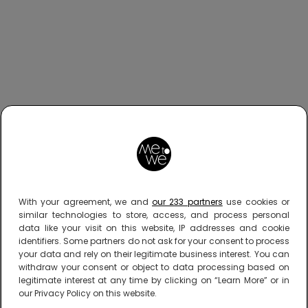
With your agreement, we and
our 233 partners
use cookies or
similar technologies to store, access, and process personal
De juiste stoelen maken het
data like your visit on this website, IP addresses and cookie
verschil
identifiers. Some partners do not ask for your consent to process
your data and rely on their legitimate business interest. You can
In een gezin draait veel om samen eten. De eettafel is
withdraw your consent or object to data processing based on
niet alleen de plek waar je maaltijden deelt, maar ook
legitimate interest at any time by clicking on “Learn More” or in
waar huiswerk wordt gemaakt, geknutseld of gewoon
our Privacy Policy on this website.
even wordt bijgepraat. Daarom verdienen
stoelen