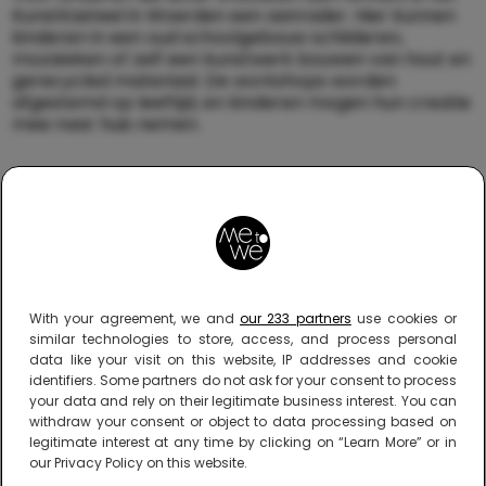
KunstKasteel in Woerden een aanrader. Hier kunnen
kinderen in een oud schoolgebouw schilderen,
mozaïeken of zelf een kunstwerk bouwen van hout en
gerecycled materiaal. De workshops worden
afgestemd op leeftijd, en kinderen mogen hun creatie
mee naar huis nemen.
With your agreement, we and
our 233 partners
use cookies or
similar technologies to store, access, and process personal
data like your visit on this website, IP addresses and cookie
identifiers. Some partners do not ask for your consent to process
your data and rely on their legitimate business interest. You can
withdraw your consent or object to data processing based on
legitimate interest at any time by clicking on “Learn More” or in
our Privacy Policy on this website.