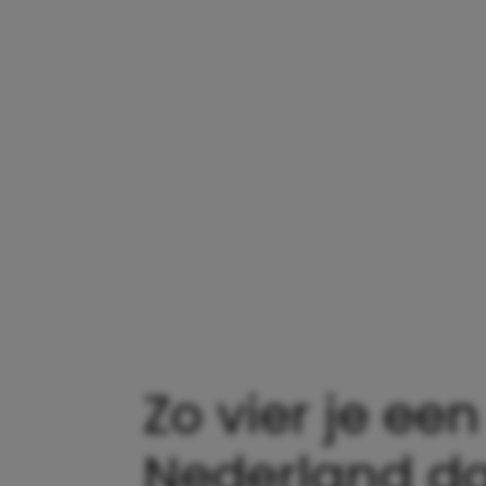
Zo vier je ee
Nederland da