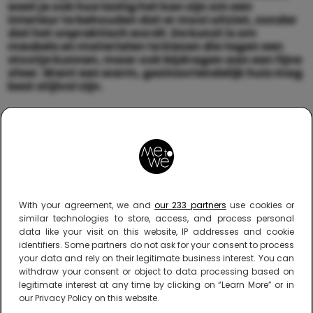
weet je ook hoe lastig het kan zijn om een
interieur te behouden dat er mooi uitziet, zonder
dat het onpraktisch wordt. De kunst is om
meubels en materialen te kiezen die tegen een
stootje kunnen, maar ook bijdragen aan een fijne
sfeer. Want een warm, gezinsvriendelijk huis mag
best stijlvol zijn.
With your agreement, we and
our 233 partners
use cookies or
similar technologies to store, access, and process personal
data like your visit on this website, IP addresses and cookie
identifiers. Some partners do not ask for your consent to process
your data and rely on their legitimate business interest. You can
withdraw your consent or object to data processing based on
legitimate interest at any time by clicking on “Learn More” or in
our Privacy Policy on this website.