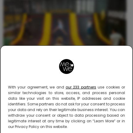
With your agreement, we and
our 233 partners
use cookies or
Een kinderfeestje hoeft niet per se te bestaan uit
similar technologies to store, access, and process personal
chips, een film en een huis vol kinderen die na een
data like your visit on this website, IP addresses and cookie
uur al naar hun telefoon grijpen. Steeds meer
identifiers. Some partners do not ask for your consent to process
ouders zoeken naar manieren om kinderen te
your data and rely on their legitimate business interest. You can
laten bewegen, spelen en zelf iets te laten
withdraw your consent or object to data processing based on
bedenken. Vooral in Midden-Nederland zijn er
legitimate interest at any time by clicking on “Learn More” or in
verrassend veel locaties waar dat kan. Van het
our Privacy Policy on this website.
bos tot de boerderij: als je net even verder kijkt