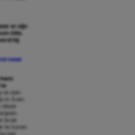
ar er zijn
on Olle.
erd hij
rst naar
ik hem
 te
g-ie aan
e in. Even
n. Maar
rijsen.
er brak
ak te horen
te het