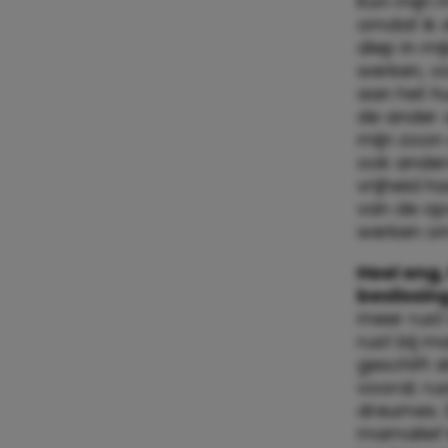
Kon mijn 
omdat ik 
diep in mi
werken, vo
aan het hu
de ander o
mijn zoon
ook anders
vrijheid h
van de op
werken om
Heel eng,
beslissin
meer rust 
rust bij m
geschift 
vooral; ru
dreumes. 
mamalief k