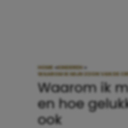
HOME
»
KINDEREN
»
WAAROM IK MIJN ZOON VAN DE CR
Waarom ik mi
en hoe gelukk
ook