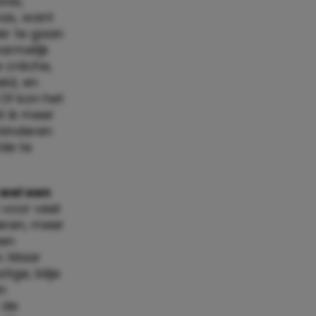
was,
was, want
der te gaan
armelijk
e crèche,
eld, en
Of kon het
t ik meer
 kinderen
de te
 wel een
 voor veel
deren, meer
een
n. Maar
ige, blije
n
 de