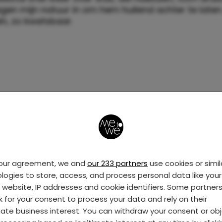
egen mijn natuur in om hem huilend achter te laten.
in, zo kwetsbaar.
your agreement, we and
our 233 partners
use cookies or simil
logies to store, access, and process personal data like your 
s website, IP addresses and cookie identifiers. Some partner
 van alles niet mee op het moment dat hij naar 
k for your consent to process your data and rely on their
lief en ik werkten keihard, een beetje té. Waren er
mate business interest. You can withdraw your consent or ob
gen op de crèche en heel veel wisselingen, reorga