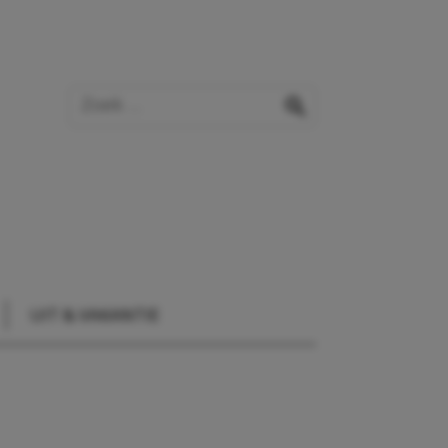
Zoek op de website
zoeken
UIT & VAKANTIE