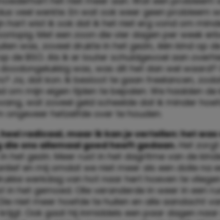
moederhart het niet meer aan. Wat een probleem 
dus veel werkte. En wat ook weer geen probleem 
jn hart wist ik ook dat ik het niet erg vond om min
orlopig. Met een zoon die vier dagen per week erb
ilen was, zoveel drukte in het gezin, één kind op d
p de BSO. Als ik er louter schuldgevoel aan overhi
 doodongelukkig was, was dit het dan wel waard? 
? Ja, dat kon. Ik besloot te gaan freelancen, zoda
ad om mijn eigen tijden te bepalen. We haalden de
vang, wat zoveel geld scheelde dat ik minder hoef
 ongeveer hetzelfde over te houden.
 heel radicaal, maar ik kan je vertellen: het was
g die ons allemaal goed heeft gedaan.
Het zorgt
in het gezin. Meer rust in het dagritme van de kin
anlief en mij omdat we niet meer als een dolle na 
drukke werkdag van hot naar hert hoeven te vliege
st in het gemoed. Olle veranderde in weer in een rust
Die niet meer hoefde te huilen en alle aandacht va
rijgt. Ook gaat hij inmiddels een paar dagen naar