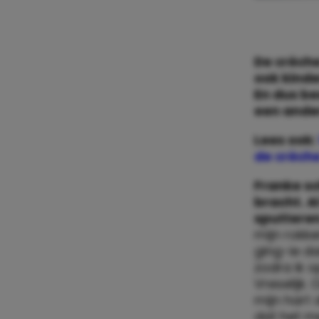
De crèche
ook kinde
En dus be
een ande
Lees ook:
de crèch
Franke sch
bracht. A
sputteren
mijn rokke
ging-ie da
zodra ik o
Vreselijk.
mijn hart 
dat het me