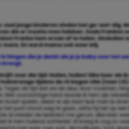
: veel jonge kinderen vinden het ge-wel-dig. Ma
ren die er moeite mee hebben. Zoals Frankes zo
sloot Franke hem ervan af te halen. Sindsdien w
r mens. En werd mama ook weer blij.
14 Dingen die je denkt als je je baby voor het ee
e brengt
.
rijft over die tijd: Huilen, huilen! Elke keer als 
l halverwege tijdens de rit begon Olle (toen 1,5)
.
Tegen de tijd dat we de deur door moesten, hin
n. Met voorzichtige hand duwde ik hem zijn lokaaltj
n braaf spelen, deed-ie zijn best leuk mee te doe
p het punt stond weg te gaan, zette hij het op een k
 Ook al stelden de leidsters me gerust, elke keer we
dat ik hem huilend achterliet. Al kreeg ik nog zo va
estal snel weer over was, die huilbuien, toch druis