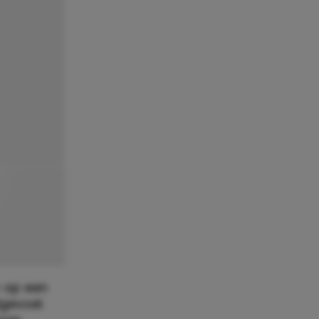
 op een
gevoel.