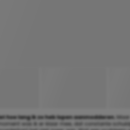
iet hoe lang ik zo heb lopen aanmodderen.
Maar
oment was ik er klaar mee, dat constante schuld