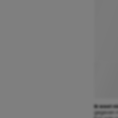
Ik weet n
gegeven m