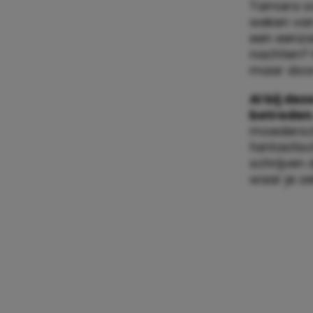
Tamara sc
weken van
een eenza
nachten? H
maar door
Al bij de
betreden
moederscha
fantastis
schrijven 
waar je ze