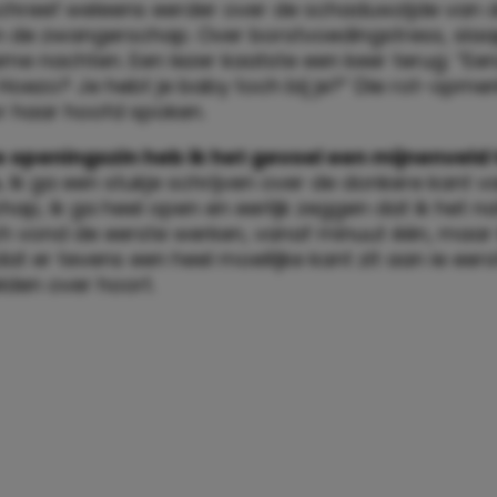
hreef weleens eerder over de schaduwzijde van d
 de zwangerschap. Over borstvoedingstress, sla
me nachten. Een lezer kaatste een keer terug: “E
oezo? Je hebt je baby toch bij je?” Die rot-opmer
 haar hoofd spoken.
ze openingszin heb ik het gevoel een mijnenveld 
.
Ik ga een stukje schrijven over de donkere kant v
p, ik ga heel open en eerlijk zeggen dat ik het nat
ch vond de eerste werken, vanaf minuut één, maar 
dat er tevens een heel moeilijke kant zit aan ie eer
lden over hoort.