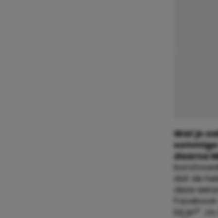
Wat je oo
sommige i
daarna NI
borstvoedi
dat de hel
deze eenz
Facebook 
bij je?” Ja