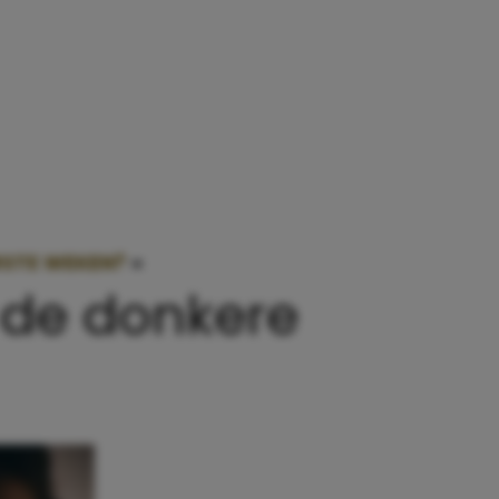
RSTE WEKEN?
»
ZULLEN WE HET EENS HEBBEN OVER
 de donkere