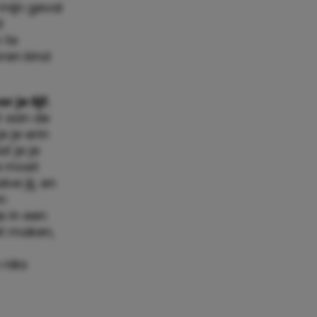
mijn geval
t
 te
ren kind
 je lijf.
t aan de
e je erin
t je je
ie moet
e jij, en
en
e in een
et maken,
 niks