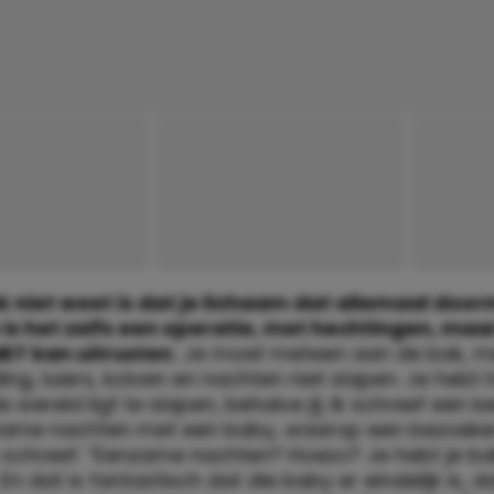
k niet weet is dat je lichaam dat allemaal doo
s het zelfs een operatie, met hechtingen, maar
ET kan uitrusten.
Je moet meteen aan de bak, m
ng, luiers, kolven en nachten niet slapen. Je hebt 
e wereld ligt te slapen, behalve jij. Ik schreef een k
ame nachten met een baby, waarop een bezoeke
schreef: “Eenzame nachten? Hoezo? Je hebt je b
. En dat is fantastisch dat die baby er eindelijk is, da