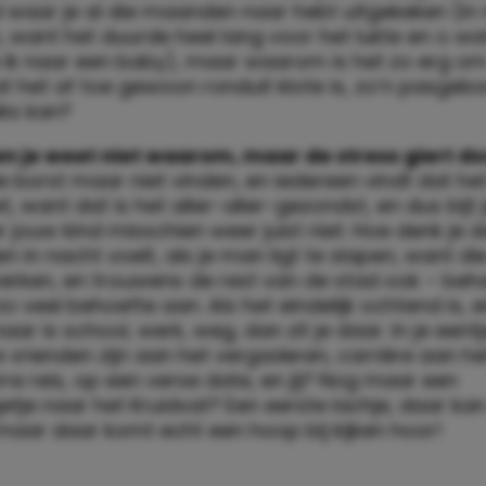
 waar je al die maanden naar hebt uitgekeken (in 
n, want het duurde heel lang voor het lukte en o wa
 ik naar een baby), maar waarom is het zo erg om
t het af toe gewoon ronduit klote is, zo’n pasgebo
iks kan?
en je weet niet waarom, maar de stress giert door
e borst maar niet vinden, en iedereen vindt dat he
, want dat is het aller-aller-gezondst, en dus bijt j
 jouw kind misschien weer juist niet. Hoe denk je da
 in nacht voelt, als je man ligt te slapen, want d
ken, en trouwens de rest van de stad ook – behalv
r zo veel behoefte aan. Als het eindelijk ochtend is, 
aar is school, werk, weg, dan zit je daar. In je eentj
 Je vrienden zijn aan het vergaderen, carrière aan h
re reis, op een verse date, en jij? Nog maar een
tje naar het Kruidvat? Een eerste lachje, daar kan
maar daar komt echt een hoop bij kijken hoor!