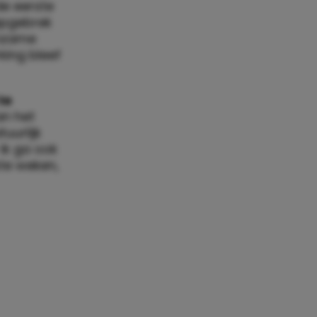
e eerste
apgebrek
enzame
king bleef
te
an het
uurlijk
ik ga ook
ste weken,