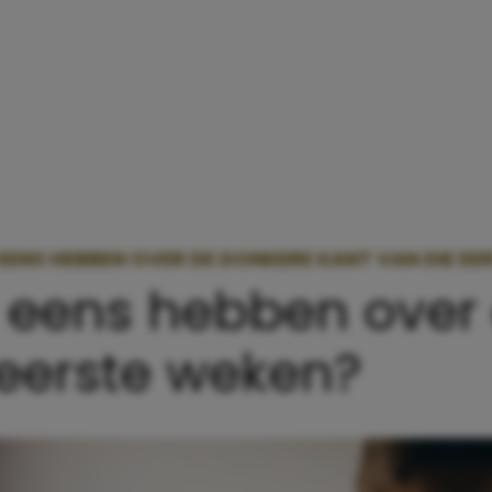
 EENS HEBBEN OVER DE DONKERE KANT VAN DIE EE
t eens hebben over
 eerste weken?