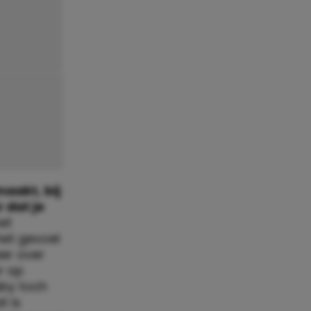
rmaakt,
bij
 dat je
et
het gevoel
eer over
r op
aby toch
t is