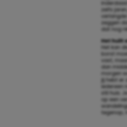
inderdaad
zelfs jare
verlangde
zeggen da
dat nog n
Het huilt 
Het kan di
borst moet
vast, maar
dan midden
morgen wer
jij hebt e
iedereen n
stil huis.
op een ver
wandelinge
tegenop, 