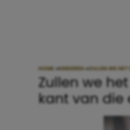
HOME
»
KINDEREN
»
ZULLEN WE HET
Zullen we he
kant van die