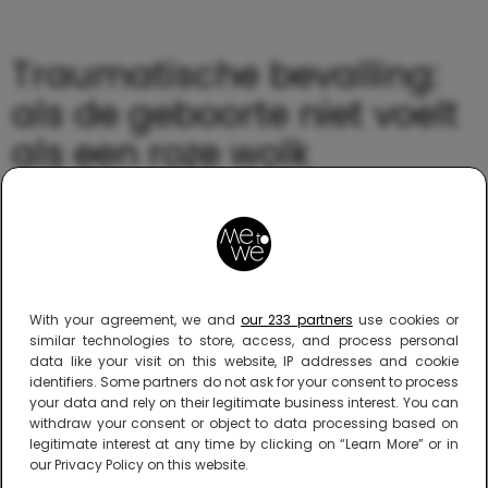
Traumatische bevalling:
als de geboorte niet voelt
als een roze wolk
With your agreement, we and
our 233 partners
use cookies or
similar technologies to store, access, and process personal
data like your visit on this website, IP addresses and cookie
identifiers. Some partners do not ask for your consent to process
your data and rely on their legitimate business interest. You can
withdraw your consent or object to data processing based on
legitimate interest at any time by clicking on “Learn More” or in
our Privacy Policy on this website.