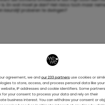
 is. En wat moet je dan? Het risico toch maar neme
n keurslijf proberen te dwingen?
your agreement, we and
our 233 partners
use cookies or simil
logies to store, access, and process personal data like your 
s website, IP addresses and cookie identifiers. Some partner
:
Anne zwicht: leg die baby in godsnaam dan ma
k for your consent to process your data and rely on their
.
mate business interest. You can withdraw your consent or ob