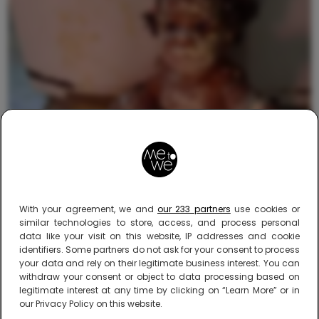
With your agreement, we and
our 233 partners
use cookies or
similar technologies to store, access, and process personal
data like your visit on this website, IP addresses and cookie
identifiers. Some partners do not ask for your consent to process
your data and rely on their legitimate business interest. You can
withdraw your consent or object to data processing based on
legitimate interest at any time by clicking on “Learn More” or in
our Privacy Policy on this website.