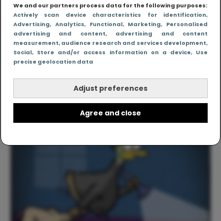
We and our partners process data for the following purposes:
Actively scan device characteristics for identification
,
Advertising
, Analytics
, Functional
, Marketing
, Personalised
advertising and content, advertising and content
measurement, audience research and services development
,
Social
, Store and/or access information on a device
, Use
precise geolocation data
Adjust preferences
Agree and close