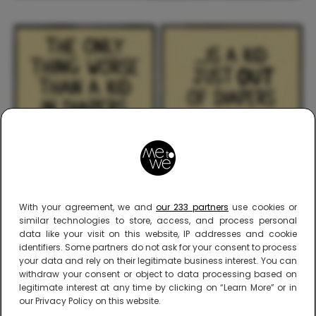
With your agreement, we and
our 233 partners
use cookies or
similar technologies to store, access, and process personal
data like your visit on this website, IP addresses and cookie
identifiers. Some partners do not ask for your consent to process
your data and rely on their legitimate business interest. You can
withdraw your consent or object to data processing based on
legitimate interest at any time by clicking on “Learn More” or in
our Privacy Policy on this website.