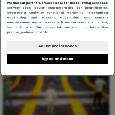
We and our partners process data for the following purposes:
Actively scan device characteristics for identification
,
Advertising
, Analytics
, Functional
, Marketing
, Personalised
Zo vier je een kinderfeestje
advertising and content, advertising and content
in Midden-Nederland dat
measurement, audience research and services development
,
Social
, Store and/or access information on a device
, Use
níet draait om schermen
precise geolocation data
Adjust preferences
Agree and close