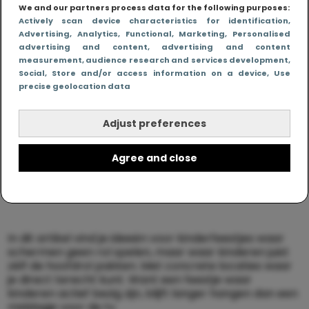
We and our partners process data for the following purposes:
Actively scan device characteristics for identification
,
Advertising
, Analytics
, Functional
, Marketing
, Personalised
advertising and content, advertising and content
measurement, audience research and services development
,
Social
, Store and/or access information on a device
, Use
precise geolocation data
Adjust preferences
Agree and close
In dit artikel vind je ideeën voor kinderfeestjes waar
schermen geen rol spelen, maar waar kinderen juist
zélf de hoofdrol pakken. Met concrete locaties waar
je direct terecht kunt. Want een feestje waar
kinderen actief bezig zijn, blijft langer hangen dan een
middagje voor de tv.