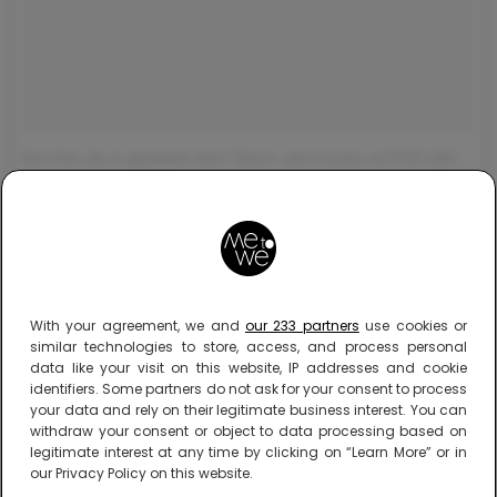
Een foto die is geplaatst door Simon, also known as FOD (@father_of_daughters)
12. Geveld door de griep
With your agreement, we and
our 233 partners
use cookies or
similar technologies to store, access, and process personal
data like your visit on this website, IP addresses and cookie
identifiers. Some partners do not ask for your consent to process
your data and rely on their legitimate business interest. You can
withdraw your consent or object to data processing based on
legitimate interest at any time by clicking on “Learn More” or in
our Privacy Policy on this website.