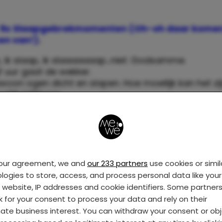
9x Slaapgebrekmomenten (Oh-oh daar kome
en van!)
.
p, ik slaap, ik slaaaaaaap…niet. Godsamme.
jf uur gaat de wekker.
woon ogen dicht en slapen. Hoe moeilijk kan het zi
ilijk blijkbaar.
die vlek daar op het plafond?
een spin? Oh god, het is een spin!
weleens gehoord dat iedereen ’s nachts ongemerkt
 opeet.
lijk joh, gaat die baby ook nog liggen snurken.
your agreement, we and
our 233 partners
use cookies or simil
aar schaapjes tellen.
logies to store, access, and process personal data like your 
haap, twee schapen, drie schapen…hoezo schapen
s website, IP addresses and cookie identifiers. Some partner
s? Waarom geen kikkers? Of konijnen?
k for your consent to process your data and rely on their
er uur gaat de wekker.
mate business interest. You can withdraw your consent or ob
warme melk maken.