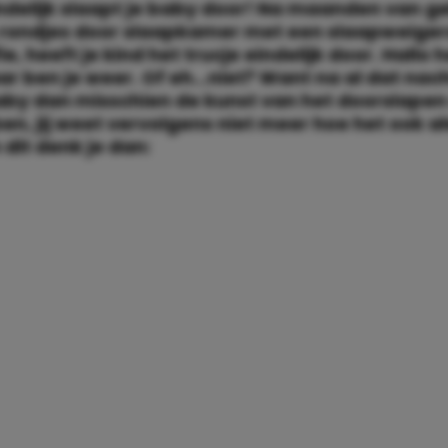
ndelijk slaapt je baby door! Na maanden van 
 rondjes door slaapkamer met een slaapweiger
fie, heeft je kind het trucje eindelijk door. Hallo h
ar ben je weer. Of eh…niet? Want na al dat na
aby dan misschien de kunst van het doorslapen
en, jij weet vervolgens niet meer hoe het ook a
 dit denk je dan: