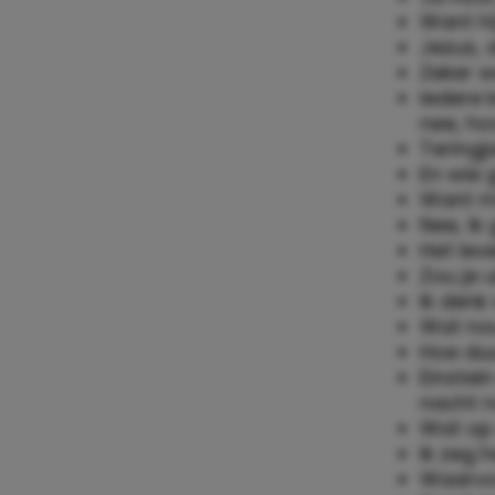
Want híj
Jezus, 
Zeker w
Iedere 
nee, ho
Teringj
En wie 
Want míj
Nee, ík
Het lev
Zou je 
Ik denk 
Wat nou
Hoe duu
Einstei
nacht n
Wat op 
Ik zeg h
Waarvoo