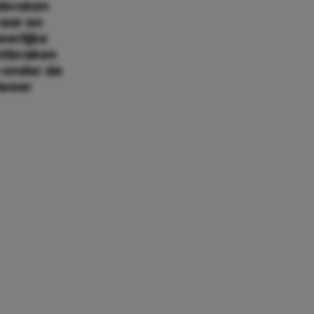
gebroken
aar en
eerlijke
chtbraken
 onder de
lweer