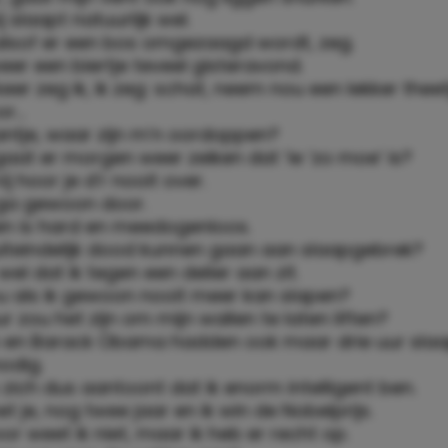
 slaapt natuurlijk wel.
alsof er een bos omgezaagd wordt, zeg.
eer een biertje teveel gisteravond.
keer zeg ik, ik zeg: schat, neem nou een lekker thee
or…
antje, waar zijn m’n oordoppen?
gaat er morgen weer zeiken dat ‘ie ‘zo moe’ is?
 hoor je d’r nooit over.
 ga gewoon door.
en is hard en meedogenloos.
uiteindelijk dood kunnen gaan aan slaapgebrek?
wel dat ik tegen een delier aan zit.
 als ik gewoon nooit meer kan slapen?
r zou het zijn om mijn wallen te laten liften?
n en Barack Obama hadden ook maar drie uur slaa
odig.
zich dus aantoont dat ik enorm intelligent ben.
et je, nog twee jaar en ik win de Nobelprijs.
r weet ik niet, maar ik heb er recht op.