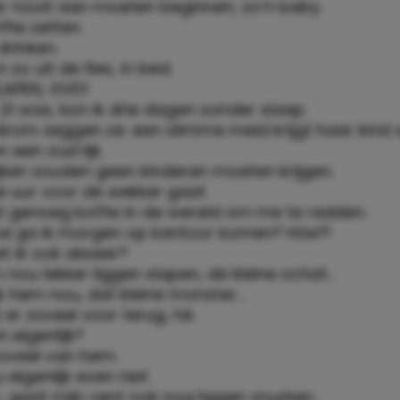
er nooit aan moeten beginnen, zo’n baby.
ffie zetten.
drinken.
zo uit de fles, in bed.
SLAPEN, GVD!
 21 was, kon ik drie dagen zonder slaap.
rom zeggen ze: een slimme meid krijgt haar kind op
n een oud lijk.
jken zouden geen kinderen moeten krijgen.
e uur voor de wekker gaat.
iet genoeg koffie in de wereld om me te redden.
oe ga ik morgen op kantoor komen? Hóe?!
t ik ook alweer?
m nou lekker liggen slapen, de kleine schat…
ijk hem nou, dat kleine monster…
t er zoveel voor terug, hè.
 eigenlijk?
zoveel van hem.
eigenlijk even niet.
, gaat mijn vent ook nog liggen snurken.