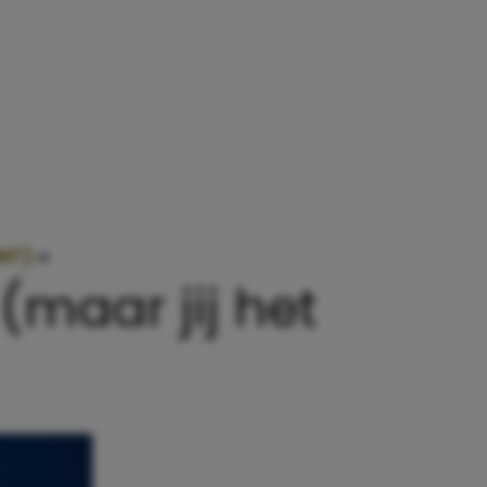
NT)
»
WAT JE DENKT ALS DE BABY SLAAPT (MAAR J
(maar jij het