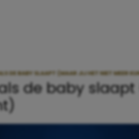
LS DE BABY SLAAPT (MAAR JIJ HET NIET MEER KU
als de baby slaapt 
t)