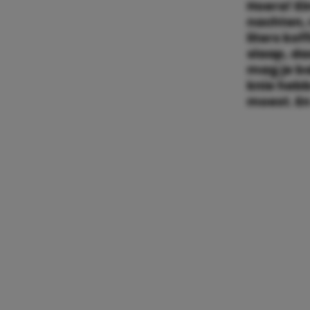
Hoera! Ei
nachten,
liters kof
slaap, da
mag je b
knie hebb
moest. En