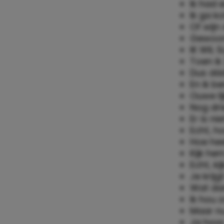
Ik had 
Ik ga ko
Of wijn 
Gewoon 
IK WIL 
Toen ik
Dus dáá
En ik be
Ouwe li
Nog dri
Er is n
Echt, h
Hoe hee
Kijk he
Echt, k
Je krijg
Wat dan
Ik hou 
Maar nu 
Ja hoor