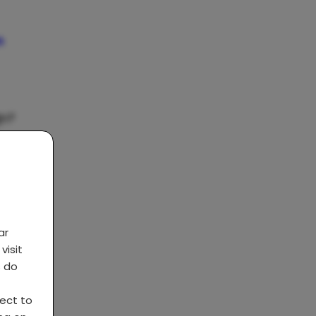
n
jn?
 drie
ar
visit
s do
ject to