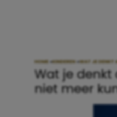
HOME
»
KINDEREN
»
WAT JE DENKT A
Wat je denkt 
niet meer kun