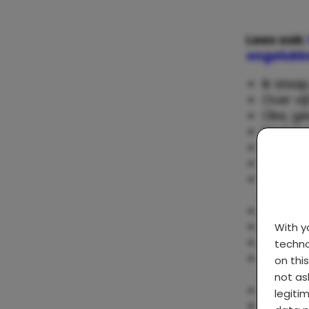
Lees ook:
ongelukk
Ik slaa
Over vi
Oke, ge
Heel moe
Wat is 
Is het 
Ik heb 
spinnen
Ja tuur
Híj wel.
With 
Ik ga m
techno
Eén sc
on thi
trouwen
not as
Over vi
legiti
Ik ga 