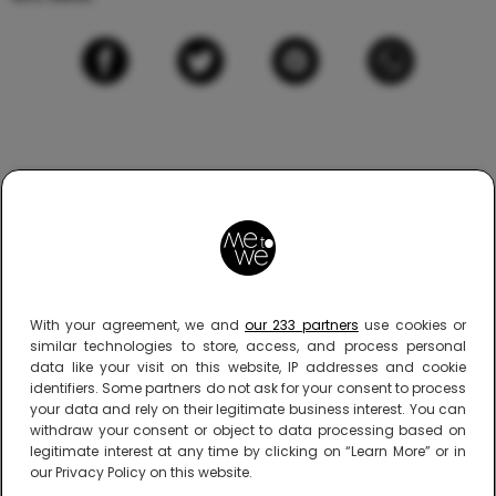
kinderen
uitje
Wonen met kinderen: zo
With your agreement, we and
our 233 partners
use cookies or
similar technologies to store, access, and process personal
creëer je een huis dat
data like your visit on this website, IP addresses and cookie
identifiers. Some partners do not ask for your consent to process
mooi en praktisch blijft
your data and rely on their legitimate business interest. You can
withdraw your consent or object to data processing based on
legitimate interest at any time by clicking on “Learn More” or in
our Privacy Policy on this website.